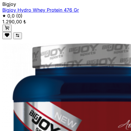
Bigjoy
Bigjoy Hydro Whey Protein 476 Gr
0,0
(0)
1.290,00 ₺