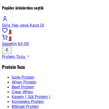
Popüler ürünlerden seçtik
Giriş Yap
veya Kayıt Ol
0
0
Sepetim
₺0,00
Protein Tozu
Protein Tozu
İsole Protein
Whey Protein
Beef Protein
Clear Whey
Kasein ( Süt Protein )
Kompleks Protein
Bitkisel Protein