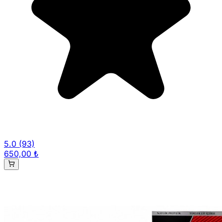
5.0
(93)
650,00 ₺