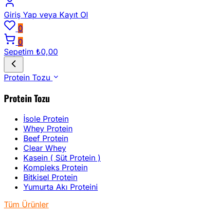
Giriş Yap
veya Kayıt Ol
0
0
Sepetim
₺0,00
Protein Tozu
Protein Tozu
İsole Protein
Whey Protein
Beef Protein
Clear Whey
Kasein ( Süt Protein )
Kompleks Protein
Bitkisel Protein
Yumurta Akı Proteini
Tüm Ürünler